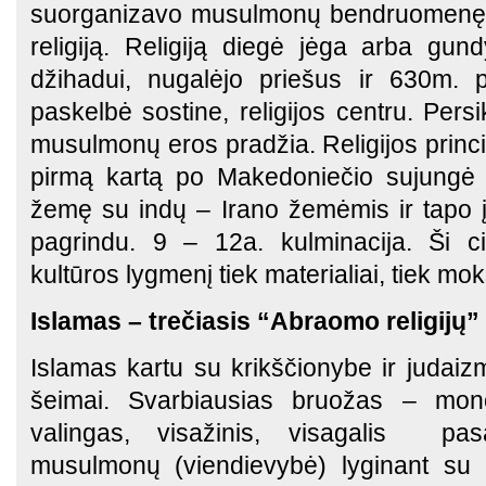
suorganizavo musulmonų bendruomenę, s
religiją. Religiją diegė jėga arba gun
džihadui, nugalėjo priešus ir 630m. p
paskelbė sostine, religijos centru. Per
musulmonų eros pradžia. Religijos princi
pirmą kartą po Makedoniečio sujungė h
žemę su indų – Irano žemėmis ir tapo įv
pagrindu. 9 – 12a. kulminacija. Ši ci
kultūros lygmenį tiek materialiai, tiek mok
Islamas – trečiasis “Abraomo religijų” 
Islamas kartu su krikščionybe ir judaiz
šeimai. Svarbiausias bruožas – mon
valingas, visažinis, visagalis pas
musulmonų (viendievybė) lyginant su 