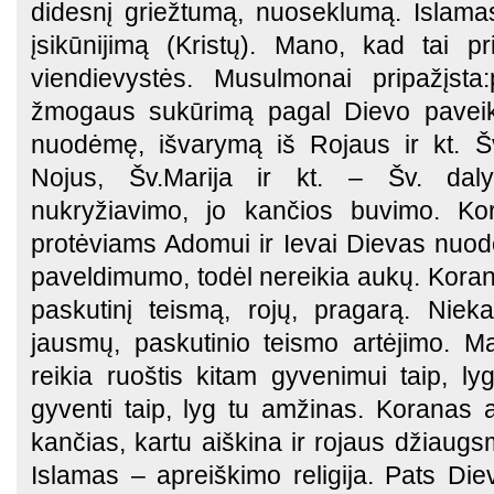
didesnį griežtumą, nuoseklumą. Islama
įsikūnijimą (Kristų). Mano, kad tai pr
viendievystės. Musulmonai pripažįsta
žmogaus sukūrimą pagal Dievo paveiks
nuodėmę, išvarymą iš Rojaus ir kt. Šv
Nojus, Šv.Marija ir kt. – Šv. dalyk
nukryžiavimo, jo kančios buvimo. K
protėviams Adomui ir Ievai Dievas nuod
paveldimumo, todėl nereikia aukų. Kora
paskutinį teismą, rojų, pragarą. Niek
jausmų, paskutinio teismo artėjimo. M
reikia ruoštis kitam gyvenimui taip, ly
gyventi taip, lyg tu amžinas. Koranas 
kančias, kartu aiškina ir rojaus džiaugs
Islamas – apreiškimo religija. Pats D