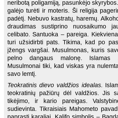
neribotą poligamiją, pasunkėjo skyrybos.
galėjo turėti ir moteris. Ši religija pager
padėtį. Nebuvo kastratų, haremų. Alkohol
draudimas sustiprino nuosaikumo ja
celibato. Santuoka – pareiga. Kiekvie
turi užsidirbti pats. Tikima, kad po pas
įžengs vargšai. Musulmonas, kuris savo
pelno dangaus malonę. Islamas s
Musulmonai tiki, kad viskas yra nulemta
savo lemtį.
Teokratinis dievo valdžios idealas.
Isla
teokratinių pažiūrų dėl valdžios. Jis 
tikėjimo, ir kario pareigas. Valstyb
sudievinta. Tikraisiais Mahometo pavaduo
paprasti karaliai. Kalifo simbolis – Bag