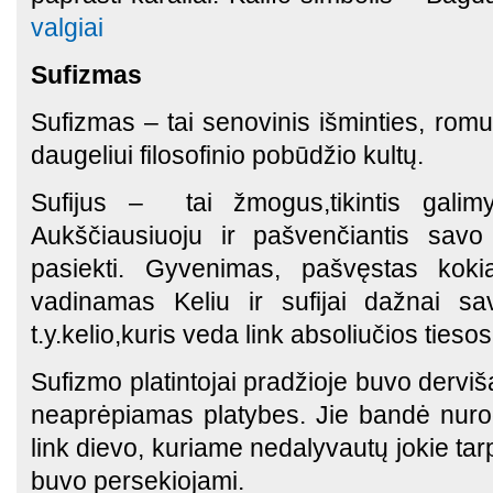
valgiai
Sufizmas
Sufizmas – tai senovinis išminties, r
daugeliui filosofinio pobūdžio kultų.
Sufijus – tai žmogus,tikintis galimy
Aukščiausiuoju ir pašvenčiantis savo
pasiekti. Gyvenimas, pašvęstas kokia
vadinamas Keliu ir sufijai dažnai s
t.y.kelio,kuris veda link absoliučios tiesos
Sufizmo platintojai pradžioje buvo dervišai
neaprėpiamas platybes. Jie bandė nurod
link dievo, kuriame nedalyvautų jokie tarpi
buvo persekiojami.