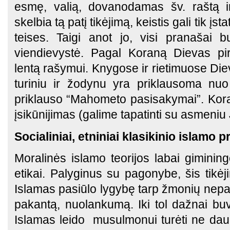
esmę, valią, dovanodamas šv. raštą ir
skelbia tą patį tikėjimą, keistis gali tik įs
teises. Taigi anot jo, visi pranašai
viendievystė. Pagal Koraną Dievas pi
lentą rašymui. Knygose ir rietimuose Diev
turiniu ir žodynu yra priklausoma nuo
priklauso “Mahometo pasisakymai”. Kor
įsikūnijimas (galime tapatinti su asmeniu
Socialiniai, etniniai klasikinio islamo p
Moralinės islamo teorijos labai giminin
etikai. Palyginus su pagonybe, šis tik
Islamas pasiūlo lygybę tarp žmonių nep
pakantą, nuolankumą. Iki tol dažnai buv
Islamas leido musulmonui turėti ne dau