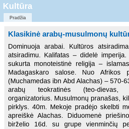
Kultūra
Pradžia
Klasikinė arabų-musulmonų kultū
Dominuoja arabai. Kultūros atsiradima
atsiradimu. Kalifatas – didelė imperi
sukurta monoteistinė religija – islamas
Madagaskaro salose. Nuo Afrikos p
(Muchamedas ibn Abd Alachas) – 570-63
arabų teokratinės (teo-dievas, k
organizatorius. Musulmonų pranašas, kil
pirklys. 40m. Mekoje pradėjo skelbti mon
apreiškė Alachas. Diduomenė priešin
birželio 16d. su grupe vienminčių pe