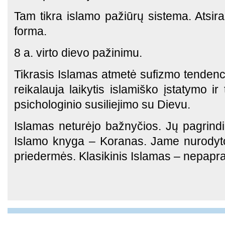
Tam tikra islamo pažiūrų sistema. Atsir
forma.
8 a. virto dievo pažinimu.
Tikrasis Islamas atmetė sufizmo tendencij
reikalauja laikytis islamiško įstatymo ir 
psichologinio susiliejimo su Dievu.
Islamas neturėjo bažnyčios. Jų pagrind
Islamo knyga – Koranas. Jame nurodyt
priedermės. Klasikinis Islamas – nepapra